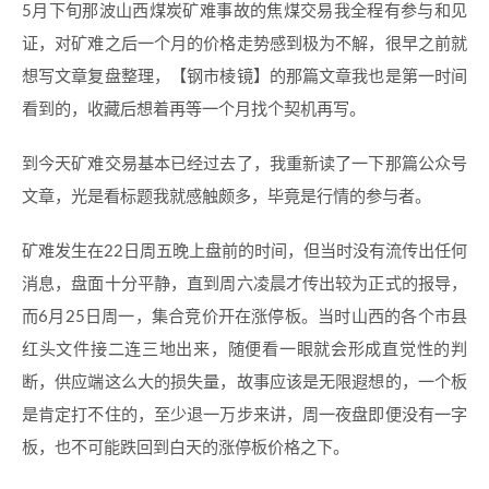
5月下旬那波山西煤炭矿难事故的焦煤交易我全程有参与和见
证，对矿难之后一个月的价格走势感到极为不解，很早之前就
想写文章复盘整理，【钢市棱镜】的那篇文章我也是第一时间
看到的，收藏后想着再等一个月找个契机再写。
到今天矿难交易基本已经过去了，我重新读了一下那篇公众号
文章，光是看标题我就感触颇多，毕竟是行情的参与者。
矿难发生在22日周五晚上盘前的时间，但当时没有流传出任何
消息，盘面十分平静，直到周六凌晨才传出较为正式的报导，
而6月25日周一，集合竞价开在涨停板。当时山西的各个市县
红头文件接二连三地出来，随便看一眼就会形成直觉性的判
断，供应端这么大的损失量，故事应该是无限遐想的，一个板
是肯定打不住的，至少退一万步来讲，周一夜盘即便没有一字
板，也不可能跌回到白天的涨停板价格之下。