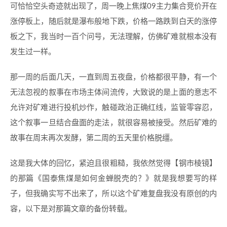
可恰恰空头奇迹就出现了，周一晚上焦煤09主力集合竞价开在
涨停板上，随后就是瀑布般地下跌，价格一路跌到白天的涨停
板之下，我当时一百个问号，无法理解，仿佛矿难就根本没有
发生过一样。
那一周的后面几天，一直到周五夜盘，价格都很平静，有一个
无法忽视的叙事在市场主体间流传，大致说的是上面的意志不
允许对矿难进行投机炒作，触碰政治正确红线，监管零容忍，
这个叙事一旦结合盘面的走法，就很容易被接受。然后矿难的
故事在周末再次发酵，第二周的五天里价格脱缰。
这是我大体的回忆，紧迫且很粗糙，我依然觉得【钢市棱镜】
的那篇《国泰焦煤是如何金蝉脱壳的？》就是我想要写的样
子，但我确实写不出来了，所以这个矿难复盘我没有原创的内
容，以下是对那篇文章的备份转载。