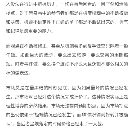
人没法在行进中把握历史，一切在事后回看的一目了然和清晰
拐点，对于置身事中的参与者们都是在极度模糊中的不断权衡
和决策，极端不确定性下正确的单子都是不断试出来的，勇气
和纪律是最重要的能力。
而观点在不断被修正，甚至从极端看多到反手做空只隔着一顿
午饭。如此巨大的波动，要么出去旅游，要么交易的周期缩
短，盯着事件做，要么换个波动不那么大且逻辑不那么相关的
标的做表达。
市场总是在最黑暗的时刻见底，因为如果最坏的情况已经发
生，那市场就已经对这个情况完成计价了。这种情况实际上是
理性博弈的必然结果，市场无法提前预期拐点，因为市场拐点
的出现依赖于“极端情况已经发生”，而非“情况得到好转并被确
认”，当后者尘埃落定的时候价格已经走了一大截。