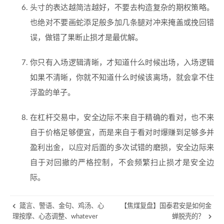
头寸的表达越简洁越好，不要去构造复杂的期权策略。
也绝对不要画蛇添足般多加几条腿对冲来掩盖或挽回错
误，做错了果断止损才是最优解。
你只有入场逻辑清晰，才知道什么时候出场，入场逻辑
如果不清晰，你就不知道什么时候该离场，就会拿不住
浮盈的单子。
在杠杆交易中，安全边际不来自于精确的看对，也不来
自于价格足够便宜，而是来自于看对时爆赚到足够多并
盈利出金，以应对后面的多次试错的磨损，安全边际来
自于对回撤的严格控制，不会频繁扫止损才是安全边
际。
箴言、警语、金句、鸡汤、心
【焦煤复盘】国泰君安是如何金
理按摩、心态调整、whatever
蝉脱壳的？