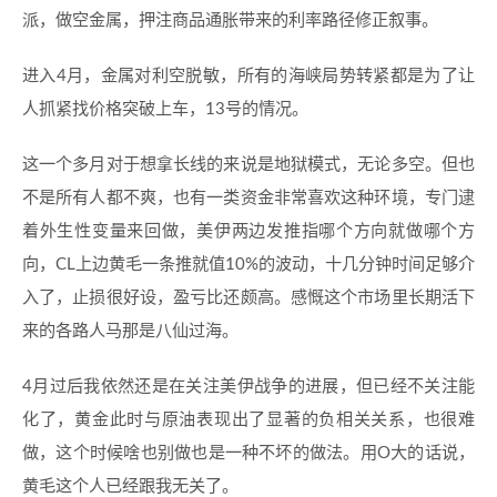
派，做空金属，押注商品通胀带来的利率路径修正叙事。
进入4月，金属对利空脱敏，所有的海峡局势转紧都是为了让
人抓紧找价格突破上车，13号的情况。
这一个多月对于想拿长线的来说是地狱模式，无论多空。但也
不是所有人都不爽，也有一类资金非常喜欢这种环境，专门逮
着外生性变量来回做，美伊两边发推指哪个方向就做哪个方
向，CL上边黄毛一条推就值10%的波动，十几分钟时间足够介
入了，止损很好设，盈亏比还颇高。感慨这个市场里长期活下
来的各路人马那是八仙过海。
4月过后我依然还是在关注美伊战争的进展，但已经不关注能
化了，黄金此时与原油表现出了显著的负相关关系，也很难
做，这个时候啥也别做也是一种不坏的做法。用O大的话说，
黄毛这个人已经跟我无关了。