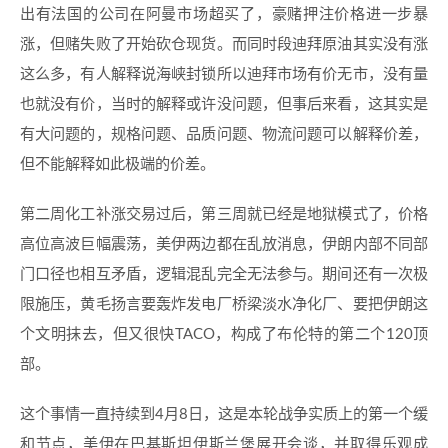
出有法国的公司在阿曼市场超买了，豪赌押注价格进一步暴
涨，但赌失败了开始砍仓现货。而同时段迪拜原油其实没有涨
这么多，有人解释说海峡封锁所以迪拜市场有价无市，没有量
也就没有价，当时的解释或许没问题，但事后来看，这其实是
有大问题的，规格问题、品质问题、物流问题可以解释价差，
但不能解释如此极端的价差。
第二周化工补涨交易过后，第三周就已经是地狱模式了，价格
高位高波巨幅震荡，美伊两边都在乱放消息，伊朗内部不同部
门口径也相互矛盾，逻辑混乱完全无法参与。期间还有一次极
限施压，黄毛扬言要轰炸发电厂桥梁淡水净化厂、要把伊朗这
个文明抹去，但又很快TACO，构成了布伦特的第二个120顶
部。
这个事情一直持续到4月8日，这是本轮战争实质上的第一个缓
和节点，美伊在巴基斯坦伊斯兰堡展开会谈，并取得乐观成