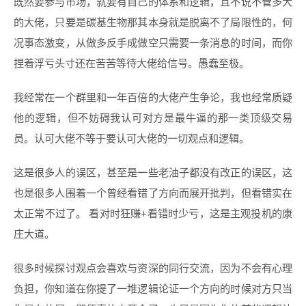
既然要参与市场，就要有自己的体系和逻辑，且不说不管多大
的大佬，只要是碳基生物那其本身就是脱离不了局限性的，何
况事态激变，从做多反手成做空只需要一条消息的时间，而你
捏着浮亏头寸还在苦苦等待大佬给信号。愚蠢至极。
我经常在一个群里和一年百倍的大佬产生争论，我也经常质疑
他的逻辑，但不妨碍我认可对方是最牛逼的那一类顶级交易
员。认可大佬不等于要认可大佬的一切观点和逻辑。
这是很多人的误区，甚至是一些老油子都没有改正的误区，这
也是很多人围着一个曾经看错了方向而展开批判，但看错实在
太正常不过了。 看对时狂赚+看错时少亏，这是主观投机的康
庄大道。
很多时候探讨观点会喜欢与资深的同行交流，因为不会有心理
负担，你知道在你提了一堆逻辑论证一个方向的时候对方只当