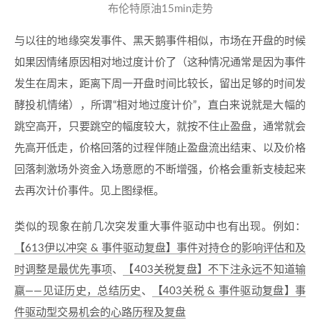
布伦特原油15min走势
与以往的地缘突发事件、黑天鹅事件相似，市场在开盘的时候
如果因情绪原因相对地过度计价了（这种情况通常是因为事件
发生在周末，距离下周一开盘时间比较长，留出足够的时间发
酵投机情绪），所谓“相对地过度计价”，直白来说就是大幅的
跳空高开，只要跳空的幅度较大，就按不住止盈盘，通常就会
先高开低走，价格回落的过程伴随止盈盘流出结束、以及价格
回落刺激场外资金入场意愿的不断增强，价格会重新支棱起来
去再次计价事件。见上图绿框。
类似的现象在前几次突发重大事件驱动中也有出现。例如：
【613伊以冲突 & 事件驱动复盘】事件对持仓的影响评估和及
时调整是最优先事项
、
【403关税复盘】不下注永远不知道输
赢——见证历史，总结历史
、
【403关税 & 事件驱动复盘】事
件驱动型交易机会的心路历程及复盘