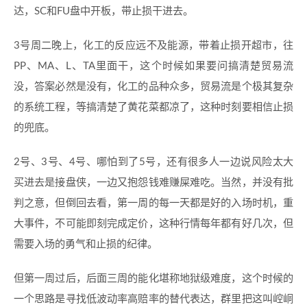
达，SC和FU盘中开板，带止损干进去。
3号周二晚上，化工的反应远不及能源，带着止损开超市，往
PP、MA、L、TA里面干，这个时候如果要问搞清楚贸易流
没，答案必然是没有，化工的品种众多，贸易流是个极其复杂
的系统工程，等搞清楚了黄花菜都凉了，这种时刻要相信止损
的兜底。
2号、3号、4号、哪怕到了5号，还有很多人一边说风险太大
买进去是接盘侠，一边又抱怨钱难赚屎难吃。当然，并没有批
判之意，但倒回去看，第一周的每一天都是好的入场时机，重
大事件，不可能即刻完成定价，这种行情每年都有好几次，但
需要入场的勇气和止损的纪律。
但第一周过后，后面三周的能化堪称地狱级难度，这个时候的
一个思路是寻找低波动率高赔率的替代表达，群里把这叫崆峒