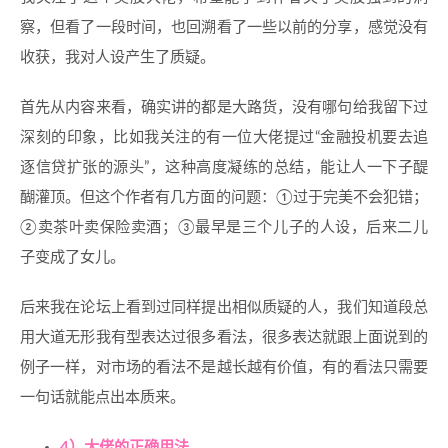
察，但看了一段时间，也回溯看了一些以前的分享，感觉没有
收获，我对人设产生了质疑。
首先从内容来看，确实讲的都是大路货，没有哪句给我留下过
深刻的印象，比如我关注的有一位大佬提过“金融投机要去追
逐信贷扩张的源头”，这种高度凝练的总结，能让人一下子醍
醐灌顶。但这个作者有几方面的问题：①过于完美不会犯错；
②卖茶叶卖保险卖酒；③最早是三个儿子的人设，后来二儿
子变成了女儿。
后来我在论坛上看到过同样提出相似质疑的人，我们知道段总
用大道无形我有型表达过很多看法，很多表达就跟上面说到的
例子一样，对市场的看法不是越长越有价值，有的看法只需要
一句话就能点出本质来。
4）大佬的正确用法