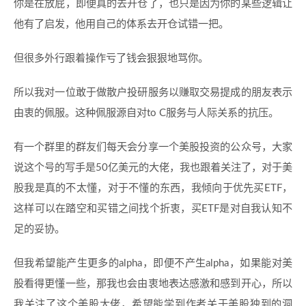
你是在放屁，即便真的去开仓了，也只是因为你的某些逻辑让
他有了启发，他用自己的体系去开仓试错一把。
但很多外行跟着操作亏了钱会狠狠地骂你。
所以我对一位敢于做散户投研服务以赚取交易提成的朋友表示
由衷的佩服。这种佩服源自对to C服务与人际关系的抗压。
有一个群里的群友们每天会分享一个美股投资的公众号，大家
说这个号的写手是50亿美元的大佬，我也跟着关注了，对于美
股我是真的不太懂，对于不懂的东西，我倾向于优先买ETF，
这样可以在踏空和买错之间找个折衷，买ETF是对自我认知不
足的妥协。
但我希望能产生更多的alpha，即便不产生alpha，如果能对美
股看得更懂一些，那我也会由衷地表达感激和感到开心，所以
我关注了这个美股大佬，希望能学到作者关于美股独到的洞