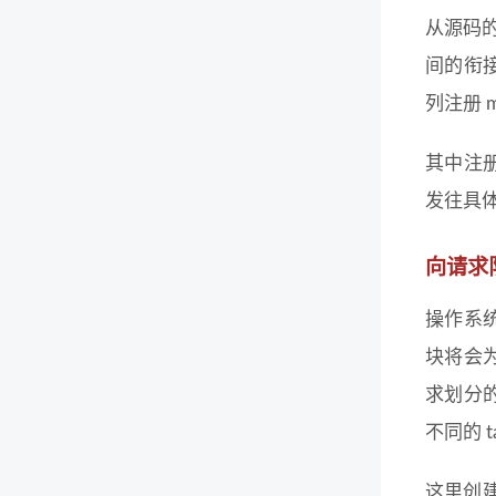
从源码的
间的衔接
列注册 ma
其中注册
发往具
向请求队
操作系统为
块将会为 
求划分的 
不同的 ta
这里创建 