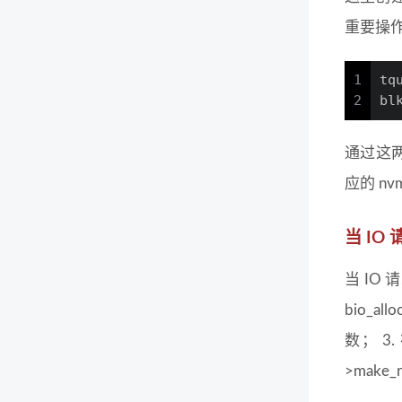
重要操
1
tq
2
bl
通过这两段
应的 nv
当 IO
当 IO 
bio_al
数； 3
>make_