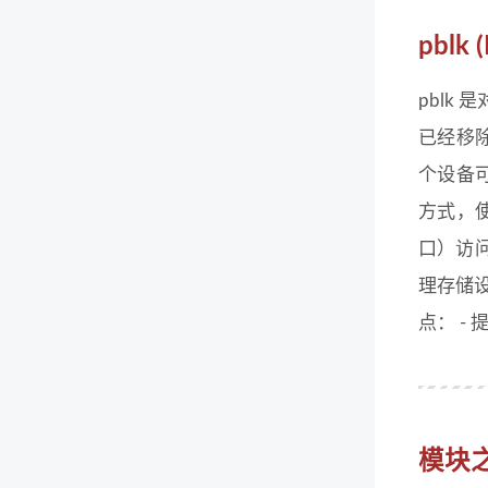
pblk
pblk 
已经移除
个设备可以
方式，使
口）访问
理存储设
点： -
模块