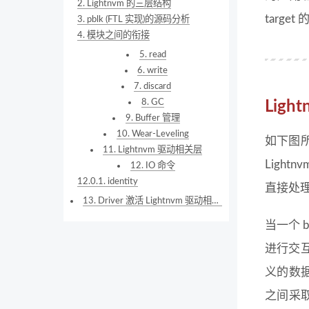
2.
Lightnvm 的三层结构
targe
3.
pblk (FTL 实现)的源码分析
4.
模块之间的衔接
5.
read
6.
write
7.
discard
8.
GC
Lig
9.
Buffer 管理
10.
Wear-Leveling
如下图所
11.
Lightnvm 驱动相关层
Light
12.
IO 命令
12.0.1.
identity
直接处理
13.
Driver 激活 Lightnvm 驱动相关层
当一个 
进行交互
义的数据
之间采取