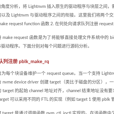
角度分析，将 Lightnvm 插入原生的驱动程序与块层之间，需要
以及 Lightnvm 与驱动程序之间的衔接。这里我们将两个交
ke request function 函数 2. 在何处向请求队列注册 request 
 make request 函数是为了将能够直接处理文件系统中的 b
体驱动程序。下面分别对每个问题进行源码分析。
列注册 pblk_make_rq
每个块设备维护一个 request queue。当一个支持 Lightnv
nvme device driver 创建 target（类比于磁盘的分区），一
target 的起始 channel 地址对齐，channel 结束地址没有
rget 可以采用不同的 FTL 的实现（例如 target 1 使用 pblk 管
target 是通过调用函数 nvm_ctl_ioctl 实现的。在该函数中