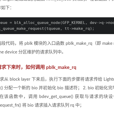
作如下：
ueue = blk_alloc_queue_node(GFP_KERNEL, dev->q->no
k_queue_make_request(tqueue, tt->make_rq);
代码，将 pblk 模块的入口函数 pblk_make_rq（即 make re
me device 分区维护的请求队列中。
 请求下来时，如何调用 pblk_make_rq
请求从 block layer 下来后，执行下面的步骤将请求传给 Li
loc() 分配一个新的 bio 并初始化 bio 描述符； 2. bio 初始化完毕
. 在该函数中，调用 bdev_get_queue() 获取与请求的块
request_fn() 将 bio 请求插入请求队列 rq 中；