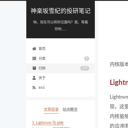
神楽坂雪紀的投研笔记
呐、现在可以和你见面吗？我、等着
你哟......
首页
分类
8
内核版本：
归档
239
关于
Light
RSS
Light
现，这里
文章目录
站点概览
内核能够
1.
Lightnvm 与 pblk
的应用程