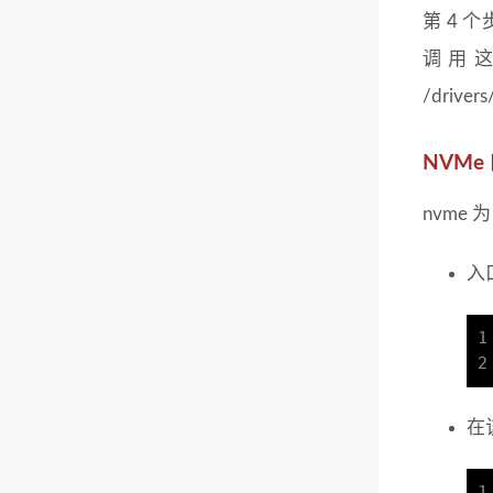
第 4 个
调用这
/driver
NVMe
nvme 为
入
1
2
在该
1