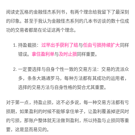
阅读史瓦格的金融怪杰系列书，有两个理念给我留下了最深刻
的印象。甚至于我认为金融怪杰系列的几本书访谈的数十位成
功的交易者都是在论证这两个理念。
持盈截损：
过早出手获利了结
与
任由亏损持续扩大
同样
错误。
拿住盈利单
与
及时止损
同样重要。
一定要选择与自身个性一致的交易方法：交易的流派众
多，条条大路通罗马，每种方法都有其成功的运用者，
选择的交易方法与自身性格的契合尤其重要。
对于第一点，持盈止损，这不必多说，每一种交易方法都有亏
损期，如果盈利的时候不能够拿住单子，让盈利覆盖掉逆风时
的亏损，那账户整体就无法做到盈利，所以持盈与止损同等重
要，这是显而易见的。