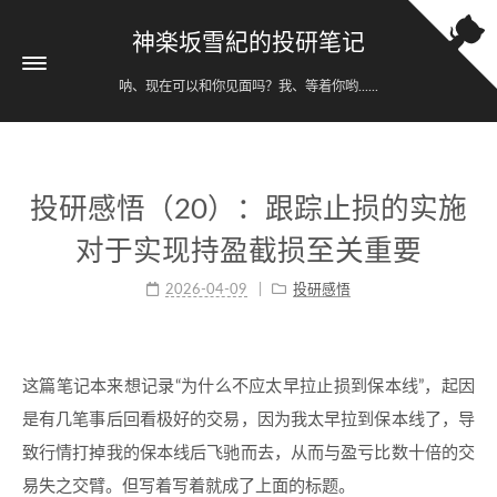
神楽坂雪紀的投研笔记
呐、现在可以和你见面吗？我、等着你哟......
投研感悟（20）：跟踪止损的实施
对于实现持盈截损至关重要
2026-04-09
投研感悟
这篇笔记本来想记录“为什么不应太早拉止损到保本线”，起因
是有几笔事后回看极好的交易，因为我太早拉到保本线了，导
致行情打掉我的保本线后飞驰而去，从而与盈亏比数十倍的交
易失之交臂。但写着写着就成了上面的标题。