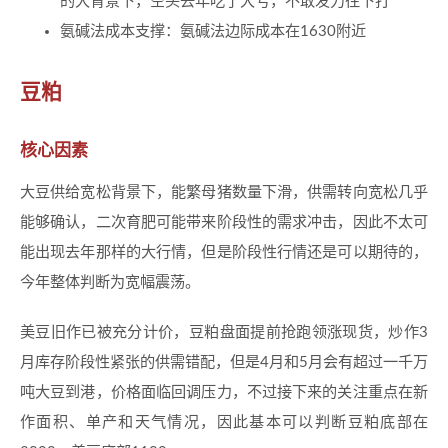
的大背景下，空头去年吃了大亏，不敢发力往下打
氨碱法成本支撑：氨碱法边际成本在1630附近
豆粕
核心因素
大豆供给宽松背景下，能繁母猪数量下滑，供需转向宽松几乎
能够确认，二次育肥可能带来阶段性的需求冲击，因此不太可
能出现去年那样的大行情，但是阶段性行情还是可以期待的，
今年整体判断为宽幅震荡。
美豆旧作已被充分计价，豆粕盘面提前抢跑领涨现货，炒作3
月库存阶段性紧张的供需错配，但是4月和5月会有超过一千万
吨大豆到港，价格面临回调压力，不过接下来的关注重点在新
作面积、单产和天气情况，因此基本可以判断豆粕底部在