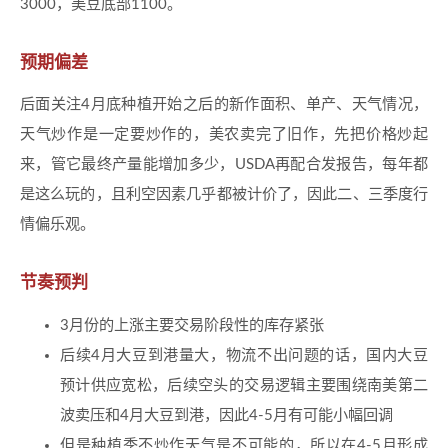
3000，美豆底部1100。
预期偏差
后面关注4月底种植开始之后的新作面积、单产、天气情况，
天气炒作是一定要炒作的，美农卖完了旧作，先把价格炒起
来，管它最终产量能增加多少，USDA再配合发报告，每年都
是这么玩的，且利空因素几乎都被计价了，因此二、三季度行
情偏乐观。
节奏预判
3月份的上涨主要交易阶段性的库存紧张
后续4月大豆到港量大，物流不出问题的话，国内大豆
预计供应宽松，后续空头的交易逻辑主要围绕南美第二
波卖压和4月大豆到港，因此4-5月有可能小幅回调
但是种植季不炒作天气是不可能的，所以在4-5月形成