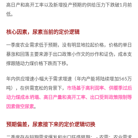
高日产和高开工率以及新增投产预期的供给压力下跌破1月前
低。
核心因素，尿素当前的定价逻辑
一季度农业需求低于预期，没有明显地拉起价格，价格的单日
暴涨和回落主要来源于出口政策小作文的炒作和证伪，成本支
撑跟随动力煤价格下跌而下移。
年内供应增速小幅大于需求增速（年内产能将陆续增加565万
吨），在供需宽松的背景下，
市场基于高利润率、供暖季过后
动力煤成本坍塌、高日产量和高开工率、出口受到政策限制等
因素做空尿素
。
预期偏差，尿素接下来的定价逻辑切换
二季度存在短期需求爆发和出口旺盛预期： - 农需：农业需求