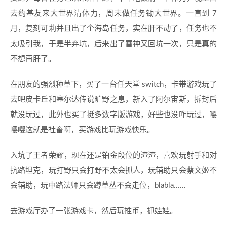
去约基友来大世界清体力，周末做任务锄大世界。一直到 7
月，复刻可莉并且出了个海岛任务，实在肝不动了，任务也不
太吸引我，于是半弃坑，后来出了雷神又回坑一次，只是真的
不想再肝了。
在朋友的强烈种草下，买了一台任天堂 switch，卡带游戏玩了
去吧皮卡丘和塞尔达传说旷野之息，新入了阿尔宙斯，拆封后
就没玩过，此外也买了挺多数字版游戏，好些也没咋玩过，嘤
嘤嘤这就是社畜啊，买游戏比玩游戏快乐。
入坑了王者荣耀，现在还是铂金段位的渣渣，喜欢玩射手和对
抗路坦克，玩打野只会打野不太会抓人，玩辅助只会蔡文姬不
会辅助，玩中路法师只会蹲草丛不会走位，blabla......
去游戏厅办了一张游戏卡，然后玩推币，抓娃娃。