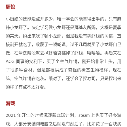
厨娘
小厨娘的技能没点开多少，唯一学会的能拿得出手的，只有麻
辣小龙虾了。决定学习做小龙虾还是拜基友所赐，大概是夏季
的某天，约出来吃了顿小龙虾，但是我没有挑虾线的习惯，直
接剥开就吃了，收获了一顿嘲讽。过不几周就买了小龙虾自己
做，在清洗阶段就去掉虾脑袋挑掉了虾线，嘻嘻嘻。再后来在
ACG 同事的安利下，买了个空气炸锅，刚开始非常上头，用
了很多种食材，但是都被烘成了奇怪的碳基生物模样，现在
嘛，空气炸锅在吃灰。哦对了，还学会了捏寿司，只是捏出来
的样子有点不太好看。
游戏
2021 年开年的时候沉迷戴森球计划，steam 上也买了好多游
戏，大部分安装到电脑之后就没有然后了，比如花了一百块买