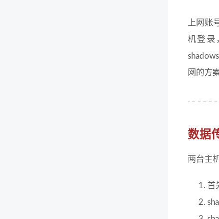
上网账
机登录
shad
网的方
数据
两台主机
首先
sh
sh