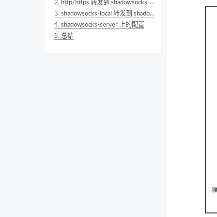
2.
http/https 转发到 shadowsocks-local 的配置
3.
shadowsocks-local 转发到 shadowsocks-server 的配置
4.
shadowsocks-server 上的配置
5.
总结