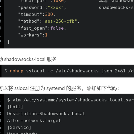
6
"local_port"
:
1080
,
            本地 shadows
7
"password"
:
"xxxx"
,
            shadowsock
8
"timeout"
:
300
,
9
"method"
:
"aes-256-cfb"
,
0
"fast_open"
:
false
,
1
"workers"
:
1
2
}
 shadowsocks-local 服务
$ 
nohup
 sslocal -c /etc/shadowsocks.json 2>&1 /d
以将 sslocal 注册为 systemd 的服务，添加如下代码：
1
$ vim /etc/systemd/system/shadowsocks-local.ser
2
[Unit]
3
Description=Shadowsocks Local
4
After=network.target
5
[Service]