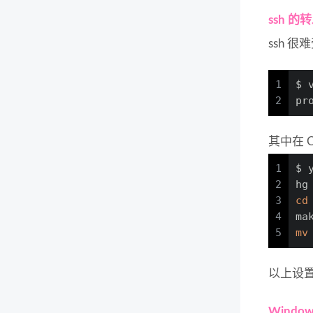
ssh 的
ssh 很
1
$ 
2
pr
其中在 C
1
$ 
2
hg
3
cd
4
ma
5
mv
以上设置直
Windows