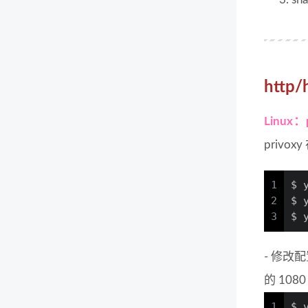
http
Linux：p
privo
1
$ 
2
$ 
3
$ 
- 修改
的 108
1
$ 