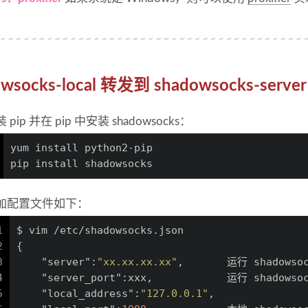
owsocks-local 转发到 shadowsocks-serv
 pip 并在 pip 中安装 shadowsocks：
yum install python2-pip
pip install shadowsocks
加配置文件如下：
1
$ vim /etc/shadowsocks.json
2
{
3
"server"
:
"xx.xx.xx.xx"
,
       运行 shadows
4
"server_port"
:
xxx
,
            运行 shadow
5
"local_address"
:
"127.0.0.1"
,