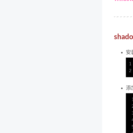
shad
安装
1
2
添