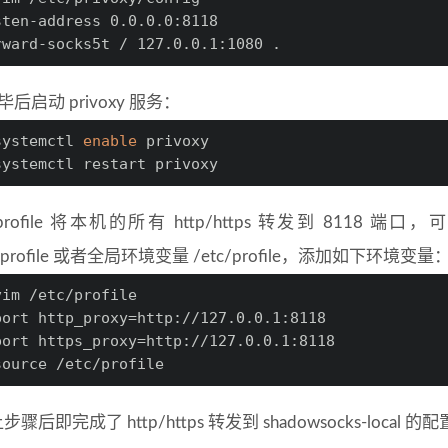
sten-address 0.0.0.0:8118
rward-socks5t / 127.0.0.1:1080 .
毕后启动 privoxy 服务：
systemctl 
enable
 privoxy
systemctl restart privoxy
profile 将本机的所有 http/https 转发到 8118 端
sh_profile 或者全局环境变量 /etc/profile，添加如下环境变量
vim /etc/profile
port http_proxy=http://127.0.0.1:8118
port https_proxy=http://127.0.0.1:8118
source /etc/profile
骤后即完成了 http/https 转发到 shadowsocks-local 的配