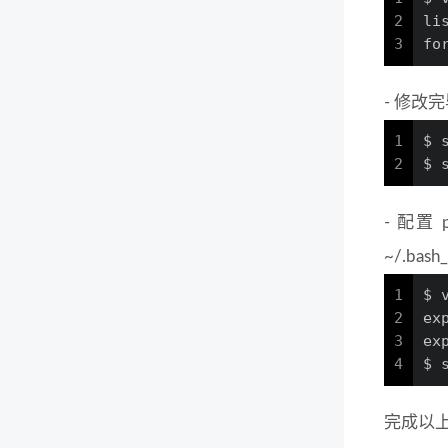
2
li
3
fo
- 修改完
1
$ 
2
$ 
- 配置 
~/.ba
1
$ 
2
ex
3
ex
4
$ 
完成以上步