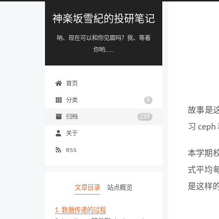
神楽坂雪紀的投研笔记
呐、现在可以和你见面吗？我、等着
你哟......
首页
分类
8
故事是
归档
239
习 ce
关于
RSS
本学期校
式平均
是这样
文章目录
站点概览
1.
数据传递的过程