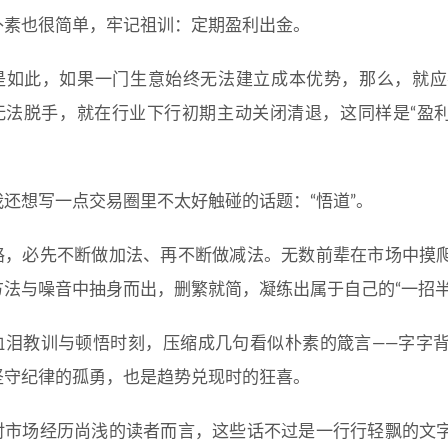
朴素也很简单，牢记祖训：定期盈利出金。
是如此，如果一门生意始终无法建立成本优势，那么，就应
无法脱手，就在行业下行初期主动关闭清退，这同样是“盈利
我还想写一点交易圈里不太好触碰的话题：“悟道”。
路，必先不断做加法、再不断做减法。无数前辈在市场中摸
方法与噪音中抽身而出，删繁就简，凝练出属于自己的“一招半
血泪教训与顿悟时刻，压缩成几句看似朴素的箴言——字字
坚守纪律的孤勇，也是趋势兑现时的狂喜。
对市场经历尚浅的读者而言，这些话不过是一行行轻飘的文