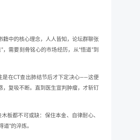
易书籍中的核心理念，人人皆知，论坛群聊张
道”，需要刻骨铭心的市场经历，从“悟道”到
是在CT查出肺结节后才下定决心——这便
诱惑，复吸不断。直到医生宣判肿瘤，才斩钉
块木板都不可或缺：保住本金、自律耐心、
得道”的淬炼。