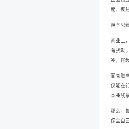
期、聚
赔率思
商业上
有扰动
冲，排
而高赔
仅能在
本曲线
那么，
保全自