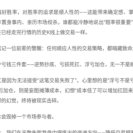
偏好胜率，对胜率的追求是顺人性的——这能带来确定感、
置身事内、亲历市场绞杀，谁都能冷静地说出“赔率很重要”，
在已经走完行情的历史K线上做交易一样。
铭记一位前辈的警醒：任何顺应人性的交易策略，都暗藏致命
户亏钱三件套——逆势抄底、亏损死扛、浮亏加仓，无一不是
扛是因为无法接受“这笔交易失败了”，心里想的是“浮亏不
浮亏加仓，则是妄图摊薄成本，幻想“成本低了可以增加扛回
慰的幻觉，终将被现实击碎。
念会毁掉一个市场参与者。
此，我们在无数失败复盘中提炼出的改进方向——降低交易频