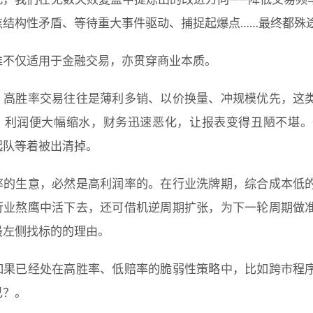
焦结构性矛盾、等待重大事件驱动、捕捉起爆点……最终都殊
维不仅适用于金融交易，亦贯穿商业本质。
，高胜率交易往往是薄利多销、以价换量、冲规模优先，这
，利润便大幅缩水，财务迅速恶化，让报表变得丑陋不堪。
起队等着被出清掉。
率的生意，必然是高利润率的。在行业洗牌期，综合成本低
行业熬鹰中活下去，还可借机逆周期扩张，为下一轮周期做
最左侧找标的的理由。
如果已经处在高胜率、低赔率的脆弱性策略中，比如跨市程
己？。