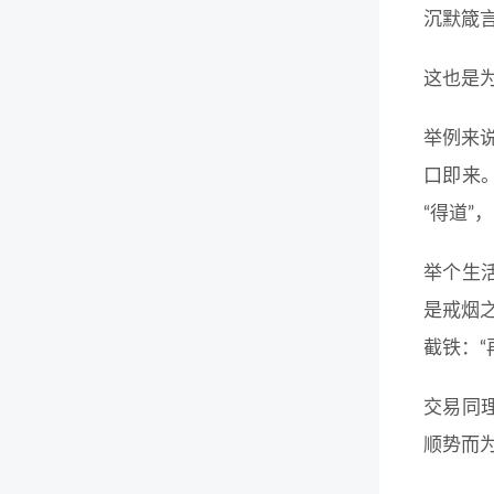
沉默箴
这也是
举例来
口即来。
“得道”
举个生
是戒烟
截铁：“
交易同
顺势而为