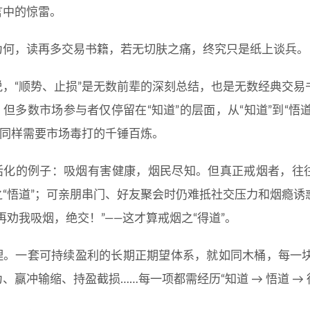
言中的惊雷。
为何，读再多交易书籍，若无切肤之痛，终究只是纸上谈兵。
说，“顺势、止损”是无数前辈的深刻总结，也是无数经典交
但多数市场参与者仅停留在“知道”的层面，从“知道”到“悟
，同样需要市场毒打的千锤百炼。
活化的例子：吸烟有害健康，烟民尽知。但真正戒烟者，往往
之“悟道”；可亲朋串门、好友聚会时仍难抵社交压力和烟瘾
再劝我吸烟，绝交！”——这才算戒烟之“得道”。
理。一套可持续盈利的长期正期望体系，就如同木桶，每一
、赢冲输缩、持盈截损……每一项都需经历“知道 → 悟道 → 