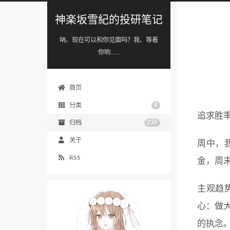
神楽坂雪紀的投研笔记
呐、现在可以和你见面吗？我、等着
你哟......
首页
分类
8
追求胜
归档
239
关于
周中，我
RSS
金，周
主观趋
心：做
的执念