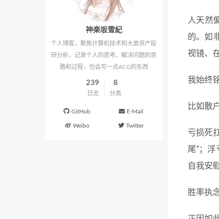
人天然
神楽坂雪紀
的。如非
个人博客，聚焦计算机技术和大类资产投
视镜、
研分析，记录个人的思考、解决问题的思
路和过程，也会写一点ACG的东西
我始终
239
8
日志
分类
比如散
GitHub
E-Mail
Weibo
Twitter
亏损死
尾”；
自我安
胜率执
正因如