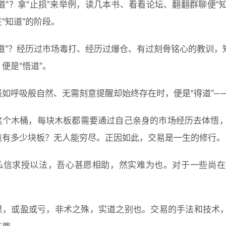
道”？拿“止损”来举例，读几本书、看看论坛、翻翻群聊便“
“知道”的阶段。
悟道”？经历过市场毒打、经历过爆仓、有过刻骨铭心的教训
便是“悟道”。
如呼吸般自然、无需刻意提醒却始终存在时，便是“得道”——
个木桶，每块木板都需要通过自己亲身的市场经历去体悟，从“
竟有多少块板？无人能穷尽。正因如此，交易是一生的修行。
私信求授以法，吾心甚愿相助，然实难为也。对于一些尚在
果，或盈或亏，非术之殊，实道之别也。交易的手法和技术