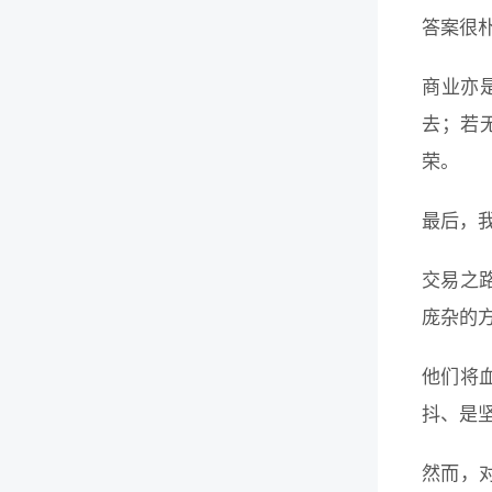
答案很
商业亦
去；若
荣。
最后，
交易之
庞杂的
他们将
抖、是
然而，