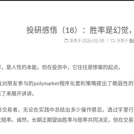
投研感悟（18）：胜率是幻觉
发表于
2026-02-08
分类于
投
率，是人性的本能，但在投资中，它往往是惨案的起点。
对朋友参与的polymarket程序化套利策略提出了脆弱
末了来展开讲讲。
势交易者，无论在实践中总结出多少操作禁忌，透过字里行
大赔率。诚然，长期正期望由胜率与赔率共同决定，但在交易
。