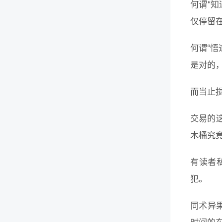
何谓“知
仅停留在
何谓“
是对的，
而当止损
交易的这
木桶究
有读者
犯。
同术异