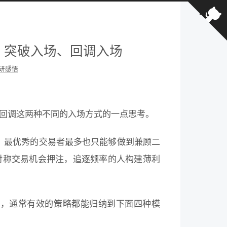
；突破入场、回调入场
研感悟
回调这两种不同的入场方式的一点思考。
，最优秀的交易者最多也只能够做到兼顾二
对称交易机会押注，追逐频率的人构建薄利
略，通常有效的策略都能归纳到下面四种模