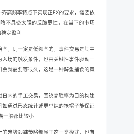
齐高频率特点下实现正EX的要求，需要依
策略不具备太强的反脆弱性，在当下的市场
的稳定盈利
赔率，则一定是低频率的，事件交易是其中
为入场的触发条件，也由关键性事件驱动一
机会就需要等很久，这是一种鳄鱼捕食的策
过日内的手工交易，围绕高胜率为目的构建
例如通过形态统计或更单纯的抢帽子能保证
周期一般都比较小
上的趋势跟踪策略都属于这一类模式，也有