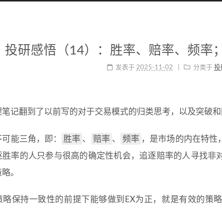
投研感悟（14）：胜率、赔率、频率
发表于
2025-11-02
分类于
投
理笔记翻到了以前写的对于交易模式的归类思考，以及突破和
胜率
赔率
频率
不可能三角，即：
、
、
，是市场的内在特性
逐胜率的人只参与很高的确定性机会，追逐赔率的人寻找非
策略。
策略保持一致性的前提下能够做到EX为正，就是有效的策