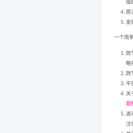
值
原
金
一个简
跨
略
跨
平
关
期
波
注