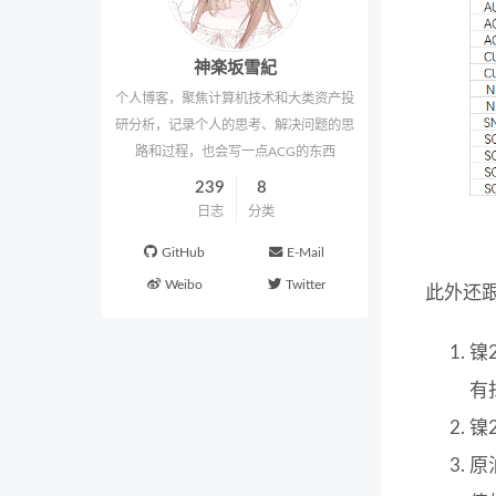
神楽坂雪紀
个人博客，聚焦计算机技术和大类资产投
研分析，记录个人的思考、解决问题的思
路和过程，也会写一点ACG的东西
239
8
日志
分类
GitHub
E-Mail
Weibo
Twitter
此外还
镍
有
镍
原