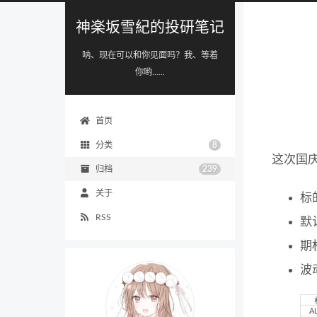
神楽坂雪紀的投研笔记
呐、现在可以和你见面吗？我、等着
你哟......
首页
分类
8
这次国
归档
239
关于
标
RSS
默
期
波