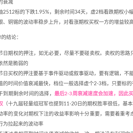
的衰减
油2512标的下跌1.95%，剩余时间34天，虚2档看跌期权小幅
银、铜锡的波动率稳步上升，对看涨期权买权一方的增益较
单的结论：
节日期权的押注，如无必要，尽量不要碰卖权。卖权的思路
依然是脆弱的
节日买权的押注要基于事件驱动或叙事驱动，要有逻辑，不
值的时间价值衰减最快，档位一般选择虚个2-3档，只要标的
于到期剩余时间的选择，
最后2-3周衰减速度会加速，因此
权
（十九届轻量组冠军也提到11-20日的期权胜率很低，基
动率的变化对期权下注的收益率影响十分重要，需要着重考
行为拉起来的波动率