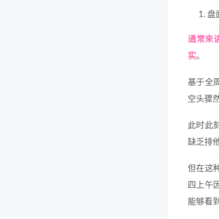
盘
通常来
实
。
基于全
空头骤
此时此
缺乏排
但在这
四上午
能够看