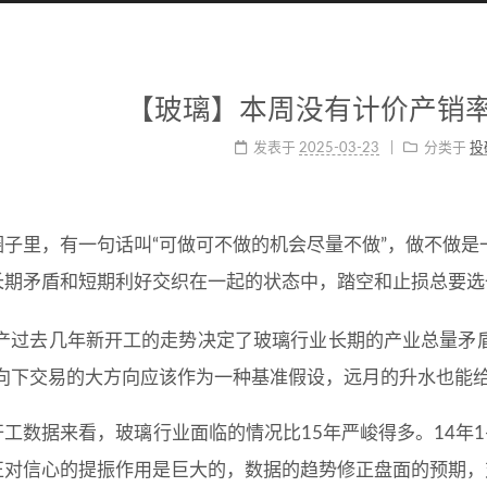
【玻璃】本周没有计价产销
发表于
2025-03-23
分类于
投
圈子里，有一句话叫“可做可不做的机会尽量不做”，做不做
长期矛盾和短期利好交织在一起的状态中，踏空和止损总要选
产过去几年新开工的走势决定了玻璃行业长期的产业总量矛
向下交易的大方向应该作为一种基准假设，远月的升水也能
工数据来看，玻璃行业面临的情况比15年严峻得多。14年1-
正对信心的提振作用是巨大的，数据的趋势修正盘面的预期，