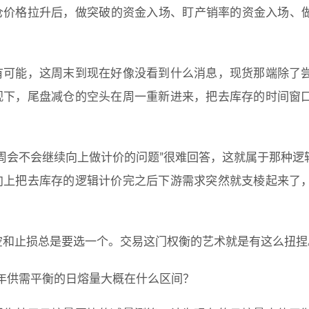
仓价格拉升后，做突破的资金入场、盯产销率的资金入场、做预
。
有可能，这周末到现在好像没看到什么消息，现货那端除了
观下，尾盘减仓的空头在周一重新进来，把去库存的时间窗
下周会不会继续向上做计价的问题”很难回答，这就属于那种
向上把去库存的逻辑计价完之后下游需求突然就支棱起来了
。
空和止损总是要选一个。交易这门权衡的艺术就是有这么扭捏
年供需平衡的日熔量大概在什么区间？