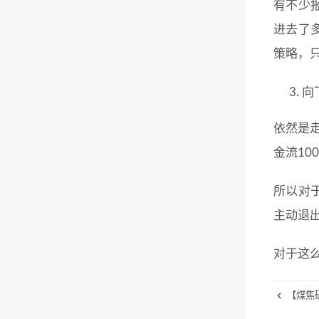
有不少
进去了
策略，
向
依然是
金流1
所以对
主动退
对于这
【煤焦