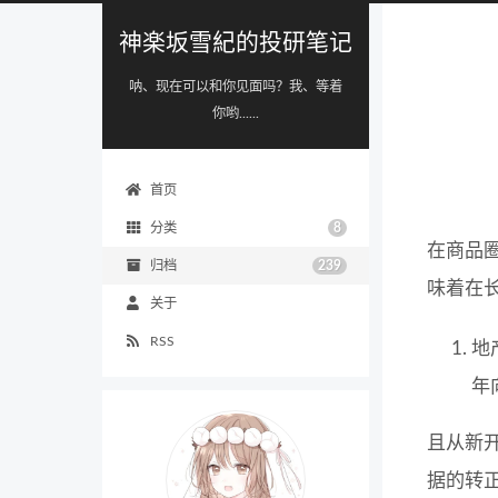
神楽坂雪紀的投研笔记
呐、现在可以和你见面吗？我、等着
你哟......
首页
分类
8
在商品
归档
239
味着在
关于
RSS
地
年
且从新开
据的转