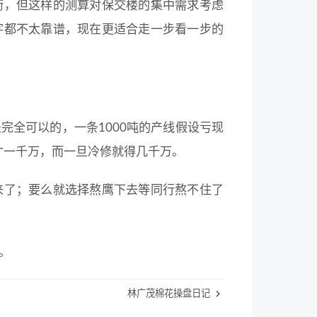
衡，但这样的测算对保交楼的集中需求考虑
字都不太靠谱，现在更适合走一步看一步的
完全可以的，一条1000吨的产线假设亏现
也才一千万，而一旦冷修就得几千万。
来了；要么就选择熬鹰下去等同行熬不住了
。
林广茂棉花操盘日记