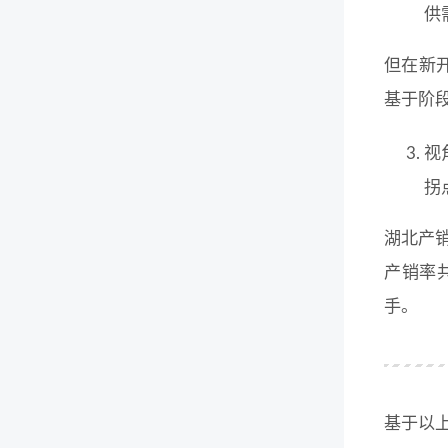
供
但在新
基于阶
视
拐
湖北产
产销率
手。
基于以