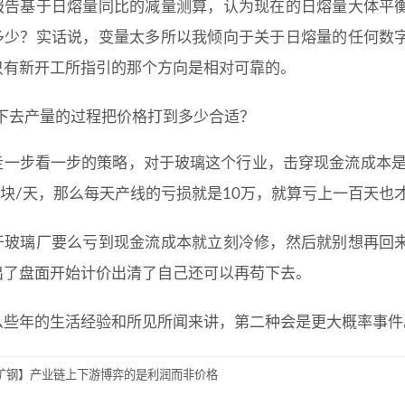
报告基于日熔量同比的减量测算，认为现在的日熔量大体平
多少？实话说，变量太多所以我倾向于关于日熔量的任何数
只有新开工所指引的那个方向是相对可靠的。
下去产量的过程把价格打到多少合适？
走一步看一步的策略，对于玻璃这个行业，击穿现金流成本是
00块/天，那么每天产线的亏损就是10万，就算亏上一百天
于玻璃厂要么亏到现金流成本就立刻冷修，然后就别想再回
出了盘面开始计价出清了自己还可以再苟下去。
么些年的生活经验和所见所闻来讲，第二种会是更大概率事件
矿钢】产业链上下游博弈的是利润而非价格