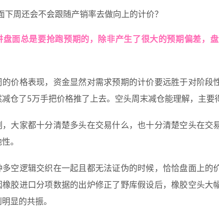
面下周还会不会跟随产销率去做向上的计价？
讲盘面总是要抢跑预期的，除非产生了很大的预期偏差，盘
周的价格表现，资金显然对需求预期的计价要远胜于对阶段
然减仓了5万手把价格推了上去。空头周末减仓能理解，主要
刻，大家都十分清楚多头在交易什么，也十分清楚空头在交
他性。
种多空逻辑交织在一起且都无法证伪的时候，恰恰盘面上的
因橡胶进口分项数据的出炉修正了野库假设后，橡胶空头大
到明显的共振。