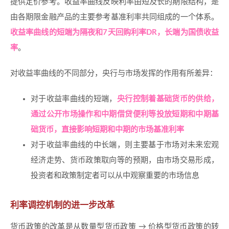
提供定价参考。收益率曲线反映利率由短及长的期限结构，是
由各期限金融产品的主要参考基准利率共同组成的一个体系。
收益率曲线的短端为隔夜和7天回购利率DR，长端为国债收益
率
。
对收益率曲线的不同部分，央行与市场发挥的作用有所差异：
对于收益率曲线的短端，
央行控制着基础货币的供给，
通过公开市场操作和中期借贷便利等投放短期和中期基
础货币，直接影响短期和中期的市场基准利率
对于收益率曲线的中长端，则主要基于市场对未来宏观
经济走势、货币政策取向等的预期，由市场交易形成，
投资者和政策制定者可以从中观察重要的市场信息
利率调控机制的进一步改革
货币政策的改革是从数量型货币政策 → 价格型货币政策的转