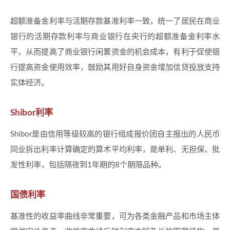
超额准备金利率与活期存款基准利率一致，统一了居民在商业
银行的活期存款利率与商业银行在央行的超额准备金利率水
平，从而提高了商业银行闲置资金的机会成本，有利于促使银
行提高资金使用效率，鼓励其用好自身资金增加信贷投放支持
实体经济。
Shibor利率
Shibor是由信用等级较高的银行组成报价团自主报出的人民币
同业拆出利率计算确定的算术平均利率，是单利、无担保、批
发性利率，包括隔夜到1年期的8个期限品种。
国债利率
基准性的收益率曲线非常重要，可为各类金融产品和市场主体