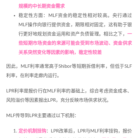
规模的中长期资金需求
稳定性方面：MLF资金的稳定性相对较高。央行通过
MLF操作向银行提供资金，期限相对固定，这有助于银
行更好地规划资金运用和资产负债管理。相比之下，
一
些短期市场资金的来源可能会受到市场波动、资金供求
关系突然变化等因素的影响，稳定性较差
因此，MLF利率通常高于Shibor等短期拆借利率，但低于SLF
利率，在利率走廊内运行。
LPR利率是报价行在MLF利率的基础上，综合考虑资金成本、
风险溢价等因素报出LPR，充分反映市场供求状况。
MLF传导到LPR主要通过以下机制：
定价机制挂钩
：LPR改革后，LPR与MLF利率挂钩，报价