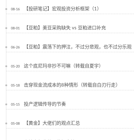
【投研笔记】宏观投资分析框架（1）
08-16
【豆粕】美豆采购缺失 vs 豆粕进口补充
08-01
【豆粕】震荡下的押注，不过分悲观，也不过分乐观
06-26
这个底尼玛非抄不可嘛（转载自夏宇）
05-20
击穿现金流成本的8种情形（转载自白刃行走）
05-18
投产逻辑传导的节奏
05-15
【黄金】大佬们的观点汇总
05-08