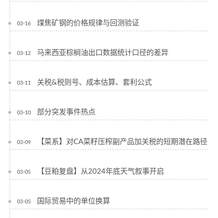
煤焦矿钢的价格规律与回测验证
03-16
马来西亚棕榈油出口数据统计口径的差异
03-12
关税&税则号、成本估算、套利公式
03-11
部分突发事件热点
03-10
【菜系】对CA菜籽压榨副产品加关税的短期潜在路径
03-09
【豆粕复盘】从2024年底天气叙事开启
03-05
国际贸易中的单位换算
03-05