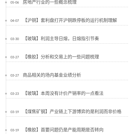
房地产行业的一些概念梳理
05-06
【沪铜】套利盘打开沪铜跌停板的运行机制理解
04-07
【玻璃】利润主导日熔，日熔指引节奏
03-30
【橡胶】分析和交易上的一些问题梳理
03-27
商品相关的场内基金业绩分析
03-27
【玻璃】本周没有计价产销率的一点看法
03-23
【煤焦矿钢】产业链上下游博弈的是利润而非价格
03-19
【橡胶】首要问题仍是产能周期是否转向
03-19