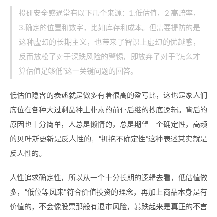
投研安全感通常有以下几个来源：1.低估值，2.高赔率，
3.确定的位置和数字，比如库存和成本。但需要提防的是
这种虚幻的长期主义，也带来了智识上虚幻的优越感，
反而放松了对于深跌风险的警惕，即放弃了对于“怎么才
算估值足够低”这一关键问题的回答。
低估值隐含的表述就是做多有着很高的盈亏比，这也是家人们
席位在各种大过剩品种上朴素的前仆后继的抄底逻辑。背后的
原因也十分简单，人总是懒惰的，总是期望一个确定性，高频
的贝叶斯更新是反人性的，“拥抱不确定性”这种表述其实就是
反人性的。
人性追求确定性，所以从一个十分长期的逻辑去看，低估值做
多，“低位等风来”符合价值投资的理念，再加上商品本身是有
价值的，不会像股票那般有退市风险，暴跌起来是真正的不言