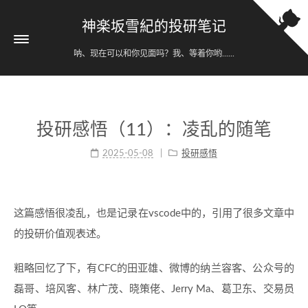
神楽坂雪紀的投研笔记
呐、现在可以和你见面吗？我、等着你哟......
投研感悟（11）：凌乱的随笔
2025-05-08
投研感悟
这篇感悟很凌乱，也是记录在vscode中的，引用了很多文章中
的投研价值观表述。
粗略回忆了下，有CFC的田亚雄、微博的纳兰容客、公众号的
磊哥、培风客、林广茂、晓策佬、Jerry Ma、葛卫东、交易员