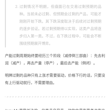
过剩情况不明朗，但盘面已在交易过剩预期的品
种。当前未必过剩、但预期会过剩的产品，可能才
刚刚开始下跌。其下跌深度取决于后续对过剩预期
的逐步验证。若过剩预期得以实现，这类产品将逐
步归入第一类。不过，在下跌过程中，可能会不断
围绕预期展开博弈。
产能过剩周期始终要经历三个阶段（减停倒三部曲）：先去利
润（减产），再去产量（停产），最后去产能（倒闭）。
明牌过剩的品种只有上涨才需要驱动，价格下行的话，只要没
有上行驱动就行，不需要理由。