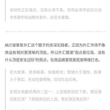
波动性正在逼近，交易从来不易。但你必须学会区分战
术性事件和战略性事件，这至关重要。
纳兰容客是外汇这个圈子的资深实践者，正因为外汇市场不像
商品有相对更清晰的顶底，所以外汇圈里“观点是垃圾、没有
什么顶底安全边际”的观点，在商品圈里简直就是降维打击。
宏大叙事，简单粗暴，快捷高效；情绪大于理性，叙事
大于事实；先信吃香喝辣，后信吐血买单。
宏观交易最经典的二选一：上涨趋势后的下跌，是回调
还是见顶？下跌趋势后的上涨，是反弹还是反转？