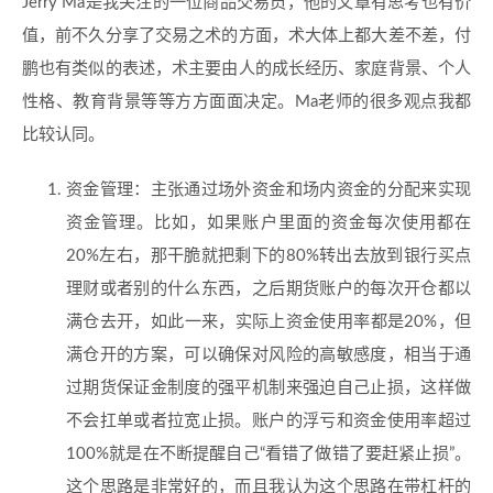
Jerry Ma是我关注的一位商品交易员，他的文章有思考也有价
值，前不久分享了交易之术的方面，术大体上都大差不差，付
鹏也有类似的表述，术主要由人的成长经历、家庭背景、个人
性格、教育背景等等方方面面决定。Ma老师的很多观点我都
比较认同。
资金管理：主张通过场外资金和场内资金的分配来实现
资金管理。比如，如果账户里面的资金每次使用都在
20%左右，那干脆就把剩下的80%转出去放到银行买点
理财或者别的什么东西，之后期货账户的每次开仓都以
满仓去开，如此一来，实际上资金使用率都是20%，但
满仓开的方案，可以确保对风险的高敏感度，相当于通
过期货保证金制度的强平机制来强迫自己止损，这样做
不会扛单或者拉宽止损。账户的浮亏和资金使用率超过
100%就是在不断提醒自己“看错了做错了要赶紧止损”。
这个思路是非常好的，而且我认为这个思路在带杠杆的