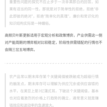
重要性问题的探究不应止步于一次非黑即白的回答，如
果有适当的同一性，那就是对于简单性的拒绝，拒绝“非
此即彼的绝对”，拒绝“简单化的真理”，廉价和常识化的
知识结构实际是一种媚俗。
高频贝叶斯更新适用于宏观分析和政策博弈，产业供需这一侧
对产能周期的博弈相对比较稳定，阶段性供需错配的行情也不
会隔三岔五地博弈。
农产品常以期末库存某个关键阈值被跌破成为超级行情
的触发点，期末库存可以理解为供应冗余或供应容错的
水平，在美豆上是3亿蒲式耳，下破这个关键阈值，基本
也对应着激烈的价格上行趋势的确立，通常意义就是赚
钱效应和波动率的急速放大。