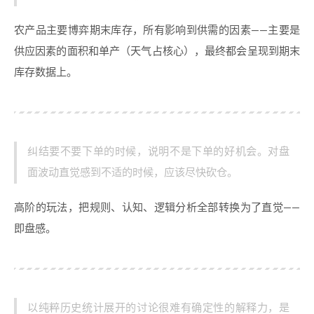
农产品主要博弈期末库存，所有影响到供需的因素——主要是
供应因素的面积和单产（天气占核心），最终都会呈现到期末
库存数据上。
纠结要不要下单的时候，说明不是下单的好机会。对盘
面波动直觉感到不适的时候，应该尽快砍仓。
高阶的玩法，把规则、认知、逻辑分析全部转换为了直觉——
即盘感。
以纯粹历史统计展开的讨论很难有确定性的解释力，是