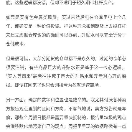
底。这些逻辑都没错，但却不适用于短久期带杠杆资产。
如果是买有色金属类现货，买过来然后屯在仓库里屯上个几
年，那确实是一种价值投资。把这种理念搬到期货上去掉杠杆
来建立虚拟仓库也的的确确可以办到，升贴水可以完全等价于
仓储成本。
但是很可惜，大部分期货的仓单都不是永久的，过期的仓单必
须要注销，有些商品巨大的升贴水正是基于这一核心逻辑。
“买入等风来”最后往往死于巨大的升贴水和浮亏对心理的磨
损。即便扛回来了也只会刚扭亏为盈就迅速离场。
另一方面，确定的数字和位置也是致命的。我尤其讨厌各种卖
方报告观点里划的区间和方向，不客气地说，卖方报告就是毒
瘤，那些个周报日报都是需要坚决抵制的，报告里垃圾的观点
会潜移默化地污染自己的观点，周报里呈现的数据略微有一点