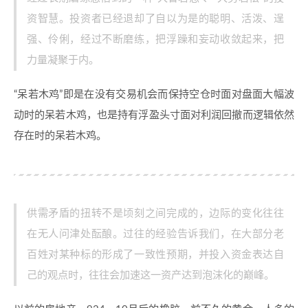
资智慧。投资者已经退却了自以为是的聪明、活泼、逞
强、伶俐，经过不断磨练，把浮躁和妄动收敛起来，把
力量凝聚于内。
“呆若木鸡”即是在没有交易机会而保持空仓时面对盘面大幅波
动时的呆若木鸡，也是持有浮盈头寸面对利润回撤而逻辑依然
存在时的呆若木鸡。
供需矛盾的扭转不是顷刻之间完成的，边际的变化往往
在无人问津处酝酿。过往的经验告诉我们，在大部分老
百姓对某种标的形成了一致性预期，并投入资金表达自
己的观点时，往往会加速这一资产达到泡沫化的巅峰。