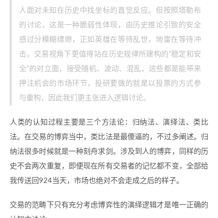
人面对未知在历史中找坐标的直觉反应。但按照塔勒布
的讨论，这是一种脆弱性体现，由历史推论引致的安全
感过分模糊缥缈，正如英雄在等待乱世，地雷在等待冲
击，交易视角下更值得站在历史规律所建构的“稳定和安
全”的对立面，接受随机、波动、混乱，这些都是能带来
押注机会的市场环节，投研要做的就是以投票的方式参
与重构，因此我们更主张进入逻辑讨论。
人类的认知过程主要是三个方法论：归纳法、演绎法、类比
法。在交易的博弈当中，类比法是最傻逼的，不过多阐述。归
纳法很多时候就是一种刻舟求剑。涉及到人的博弈，同样的历
史不会两次重复，即便现在所有交易者的记忆都不变，全部给
我传送回924当天，市场也绝对不会走成之后的样子。
交易的范畴下只有充分考虑博弈性的演绎逻辑才是唯一正确的