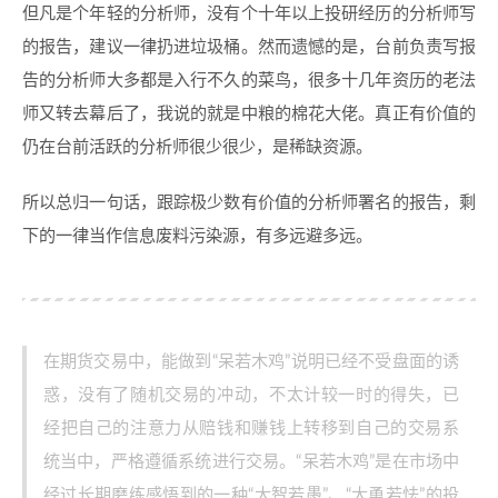
但凡是个年轻的分析师，没有个十年以上投研经历的分析师写
的报告，建议一律扔进垃圾桶。然而遗憾的是，台前负责写报
告的分析师大多都是入行不久的菜鸟，很多十几年资历的老法
师又转去幕后了，我说的就是中粮的棉花大佬。真正有价值的
仍在台前活跃的分析师很少很少，是稀缺资源。
所以总归一句话，跟踪极少数有价值的分析师署名的报告，剩
下的一律当作信息废料污染源，有多远避多远。
在期货交易中，能做到“呆若木鸡”说明已经不受盘面的诱
惑，没有了随机交易的冲动，不太计较一时的得失，已
经把自己的注意力从赔钱和赚钱上转移到自己的交易系
统当中，严格遵循系统进行交易。“呆若木鸡”是在市场中
经过长期磨练感悟到的一种“大智若愚”、“大勇若怯”的投