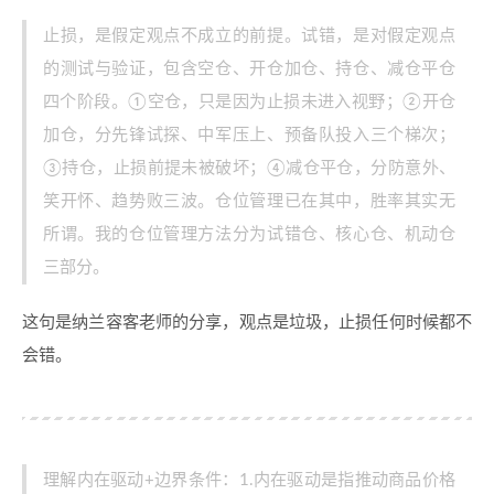
止损，是假定观点不成立的前提。试错，是对假定观点
的测试与验证，包含空仓、开仓加仓、持仓、减仓平仓
四个阶段。①空仓，只是因为止损未进入视野；②开仓
加仓，分先锋试探、中军压上、预备队投入三个梯次；
③持仓，止损前提未被破坏；④减仓平仓，分防意外、
笑开怀、趋势败三波。仓位管理已在其中，胜率其实无
所谓。我的仓位管理方法分为试错仓、核心仓、机动仓
三部分。
这句是纳兰容客老师的分享，观点是垃圾，止损任何时候都不
会错。
理解内在驱动+边界条件：1.内在驱动是指推动商品价格