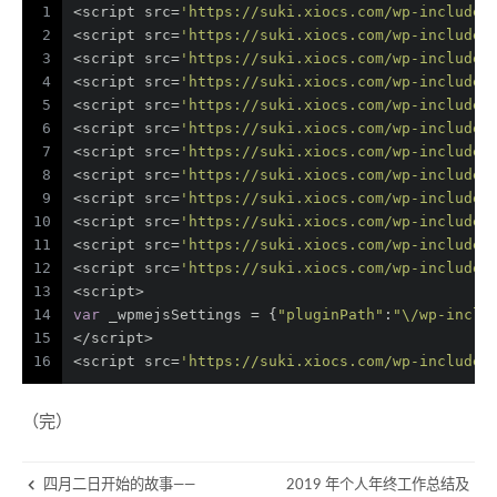
1
<script src=
'https://suki.xiocs.com/wp-includes
2
<script src=
'https://suki.xiocs.com/wp-includes
3
<script src=
'https://suki.xiocs.com/wp-includes
4
<script src=
'https://suki.xiocs.com/wp-includes
5
<script src=
'https://suki.xiocs.com/wp-includes
6
<script src=
'https://suki.xiocs.com/wp-includes
7
<script src=
'https://suki.xiocs.com/wp-includes
8
<script src=
'https://suki.xiocs.com/wp-includes
9
<script src=
'https://suki.xiocs.com/wp-includes
10
<script src=
'https://suki.xiocs.com/wp-includes
11
<script src=
'https://suki.xiocs.com/wp-includes
12
<script src=
'https://suki.xiocs.com/wp-includes
13
<script>
14
var
 _wpmejsSettings = {
"pluginPath"
:
"\/wp-inclu
15
</script>
16
<script src=
'https://suki.xiocs.com/wp-includes
（完）
四月二日开始的故事——
2019 年个人年终工作总结及